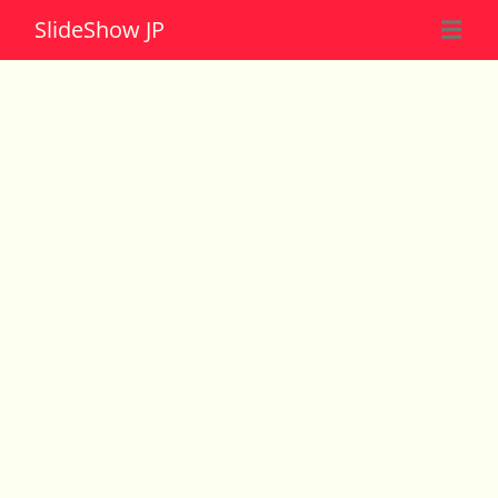
Slide
Show JP
☰