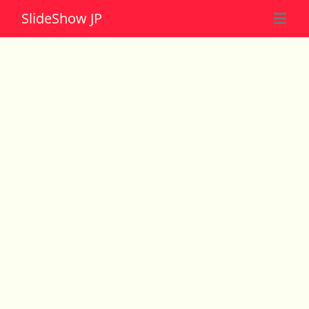
Slide
Show JP
☰