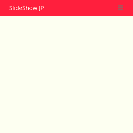
Slide
Show JP
☰