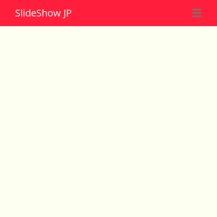
Slide
Show JP
☰