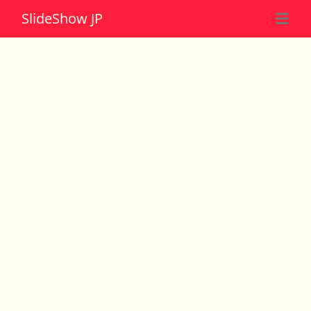
Slide
Show JP
☰