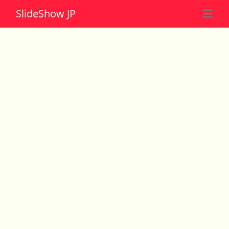
Slide
Show JP
☰