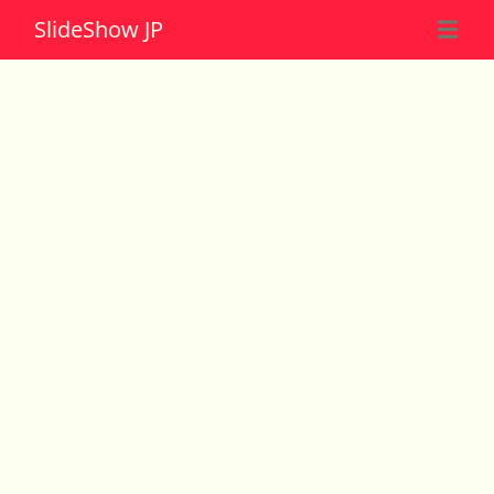
Slide
Show JP
☰