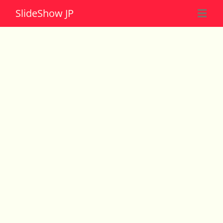
Slide
Show JP
☰