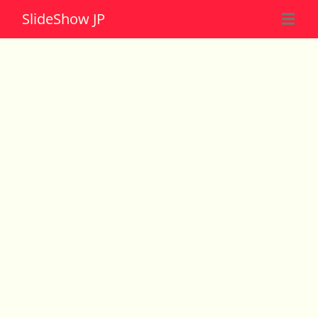
Slide
Show JP
☰