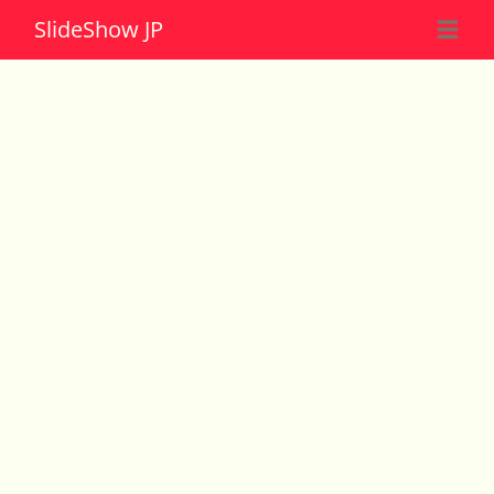
Slide
Show JP
☰