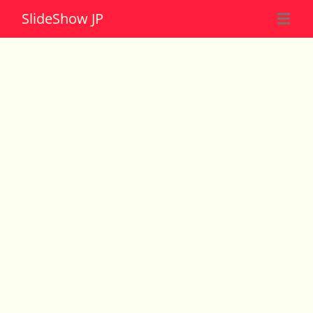
Slide
Show JP
☰