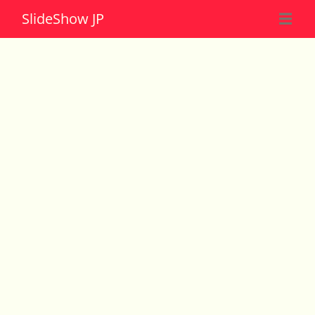
Slide
Show JP
☰