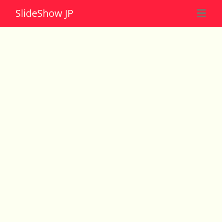
Slide
Show JP
☰