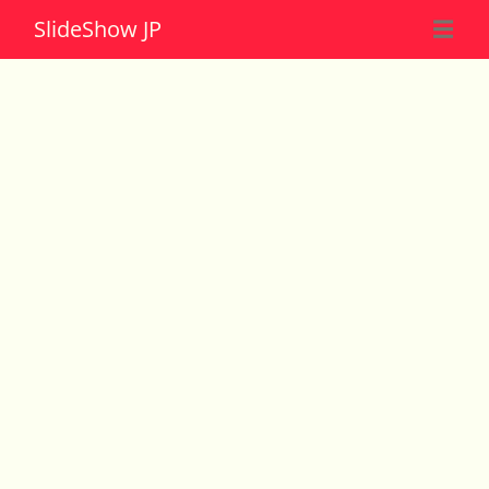
Slide
Show JP
☰