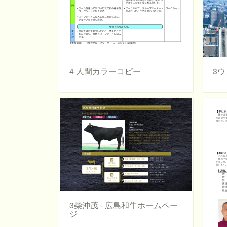
4 人間カラーコピー
3ウ
3柴沖茂 - 広島和牛ホームペー
ジ