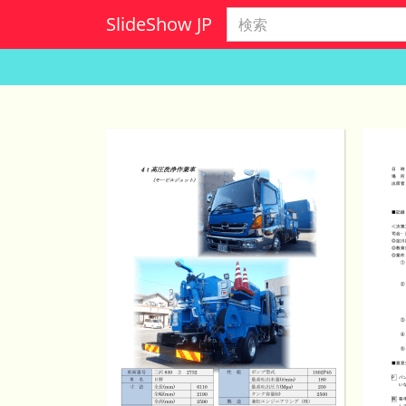
Slide
Show JP