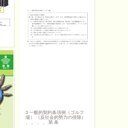
3 一般的契約条項例（ゴルフ
場） （反社会的勢力の排除）
、 。 、 、 第 条