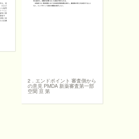
2．エンドポイント 審査側から
の意見 PMDA 新薬審査第一部
空閑 亘 第