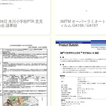
29日 木川小学校PTA 意見
3MTM オーバーラミネー
換会 議事録
ィルム IJ4156 / IJ4157