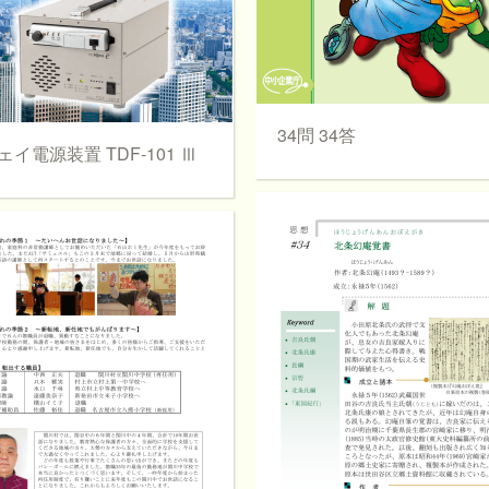
34問 34答
ェイ電源装置 TDF-101 Ⅲ