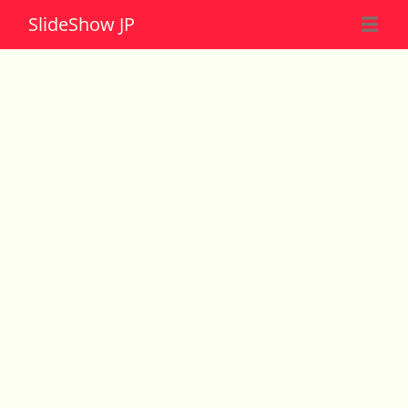
Slide
Show JP
☰