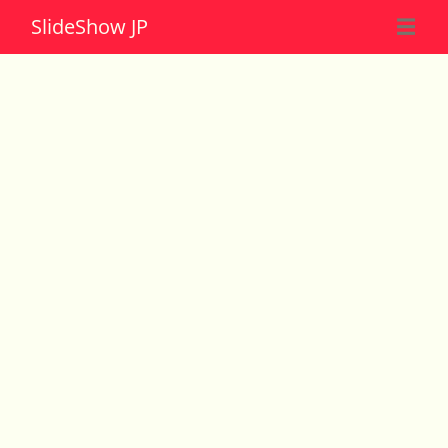
Slide
Show JP
☰