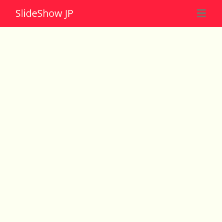
Slide
Show JP
☰