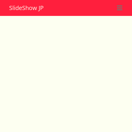
Slide
Show JP
☰