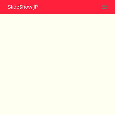
Slide
Show JP
☰