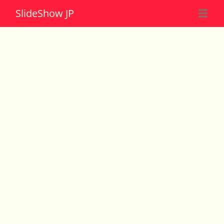
Slide
Show JP
☰