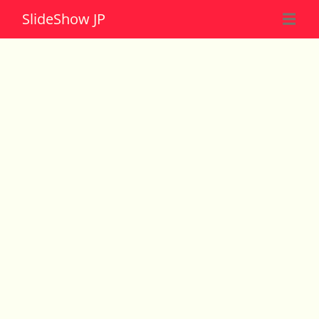
Slide
Show JP
☰