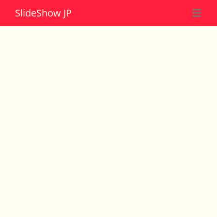
Slide
Show JP
☰