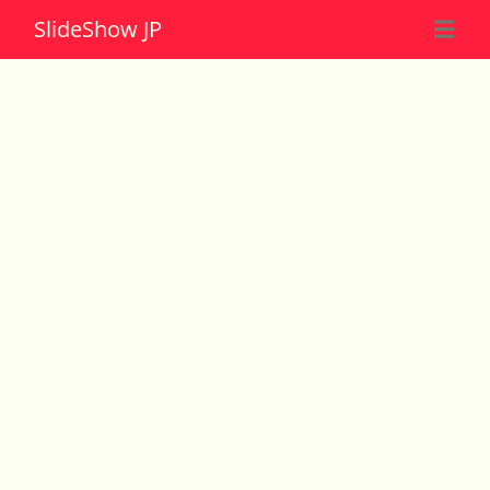
Slide
Show JP
☰