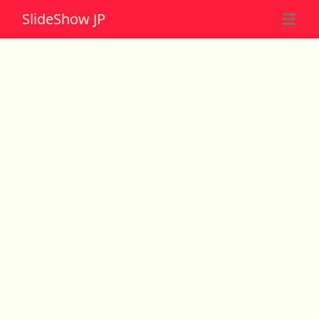
Slide
Show JP
☰