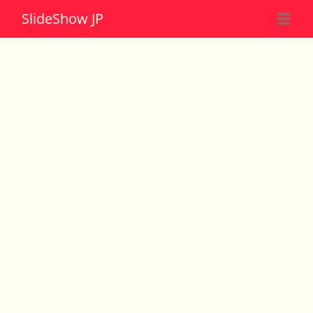
Slide
Show JP
☰