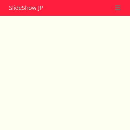
Slide
Show JP
☰