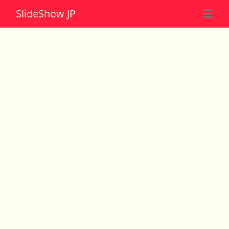
Slide
Show JP
☰