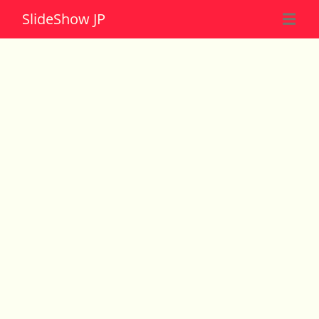
Slide
Show JP
☰