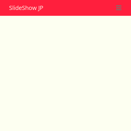
Slide
Show JP
☰