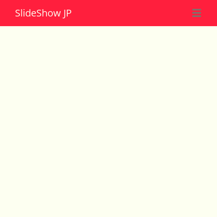
Slide
Show JP
☰