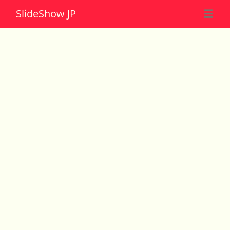
Slide
Show JP
☰