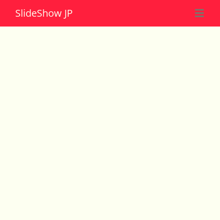
Slide
Show JP
☰