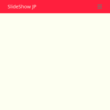
Slide
Show JP
☰