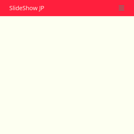
Slide
Show JP
☰