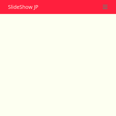
Slide
Show JP
☰