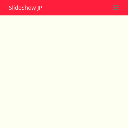
Slide
Show JP
☰