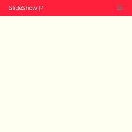
Slide
Show JP
☰