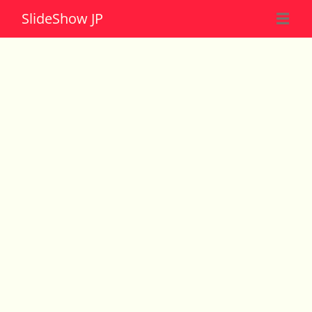
Slide
Show JP
☰