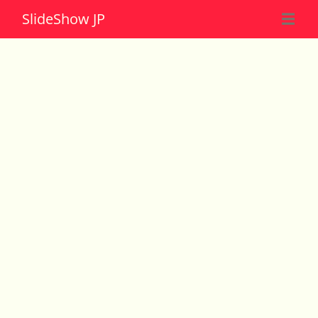
Slide
Show JP
☰