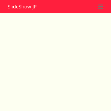
Slide
Show JP
☰