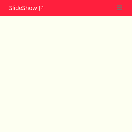
Slide
Show JP
☰