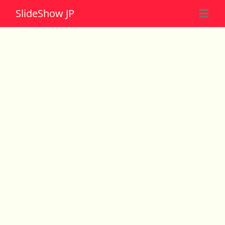
Slide
Show JP
☰