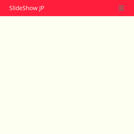
Slide
Show JP
☰