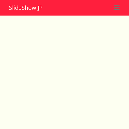
Slide
Show JP
☰