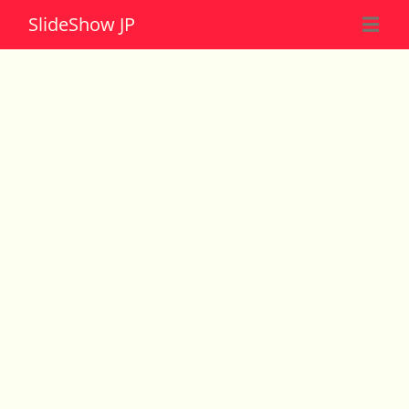
Slide
Show JP
☰