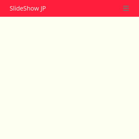
Slide
Show JP
☰