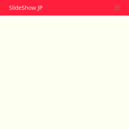
Slide
Show JP
☰