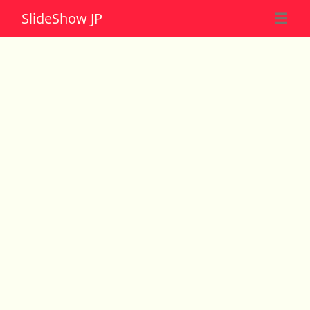
Slide
Show JP
☰