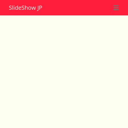
Slide
Show JP
☰